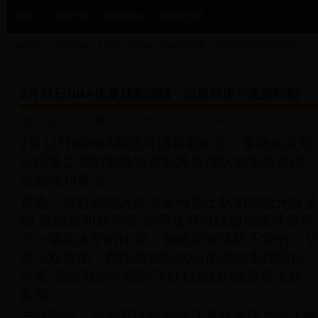
首页
话题讨论
球迷活动
互动交流区
HOME
>
球迷活动
>
2月11日NBA比赛精彩回顾：巨星对决与逆袭时刻
2月11日NBA比赛精彩回顾：巨星对决与逆袭时刻
球迷活动
2025-05-11 19:03:09
2月11日的NBA赛场可谓精彩纷呈，多场焦点
从巨星之间的巅峰较量到黑马球队的逆袭表现，
戏剧性和看点。
首先，洛杉矶湖人队与金州勇士队的对决无疑是
朗·詹姆斯和斯蒂芬·库里这两位联盟顶级球星
了一场高水平的比赛。詹姆斯全场砍下32分、1
准三双数据，而库里则以40分的高效表现回应
东尼·戴维斯的关键防守以112:110险胜勇士
希望。
与此同时，东部赛区的密尔沃基雄鹿队与波士顿