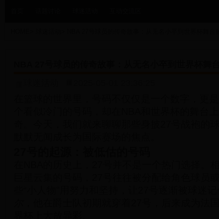
首页
话题讨论
球迷活动
互动交流区
HOME
>
球迷活动
>
NBA 27号球员的传奇故事：从无名小卒到世界杯舞台
NBA 27号球员的传奇故事：从无名小卒到世界杯舞
球迷活动
2025-05-01 23:36:25
在篮球的世界里，号码不仅仅是一个数字，更是
个看似冷门的号码，却在NBA和世界杯的舞台
奇。今天，我们就来聊聊那些身披27号战袍的
默默无闻成长为国际赛场的焦点。
27号的起源：被低估的号码
在NBA的历史上，27号并不是一个热门选择。相
巨星云集的号码，27号往往被分配给角色球员
些“小人物”用努力和坚持，让27号逐渐被球迷
尔
，他在爵士队初期就穿着27号，后来成为法
界杯上大放异彩。