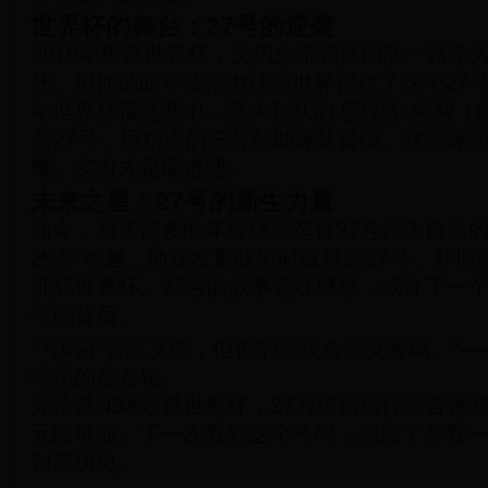
世界杯的舞台：27号的逆袭
2019年男篮世界杯，戈贝尔带领法国队一路杀
牙。但他的防守统治力让全世界记住了这个27号
年世界杯预选赛中，意大利队的
尼科洛·梅利
（
着27号，用精准的三分帮助球队晋级。这些球
耀，实力才是硬道理。
未来之星：27号的新生力量
如今，越来越多的年轻球员选择27号作为自己的
杰登·哈迪
，他在发展联盟时就身穿27号，并期
征战世界杯。27号的故事还在继续，或许下一
号码背后。
“号码不会定义你，但你的表现会定义号码。”—
球员的座右铭。
无论是NBA还是世界杯，27号球员用行动告诉
无限可能。下一次看到这个号码，别忘了多看一
创造历史。