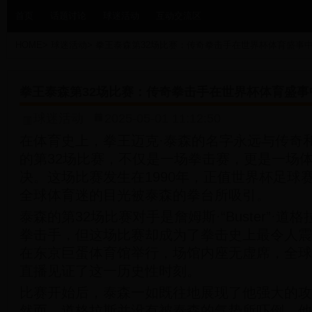
首页
话题讨论
球迷活动
互动交流区
HOME
>
球迷活动
>
拳王泰森第32场比赛：传奇拳击手在世界杯体育盛事
拳王泰森第32场比赛：传奇拳击手在世界杯体育盛事
球迷活动
2025-05-01 11:12:50
在体育史上，拳王迈克·泰森的名字永远与传奇
的第32场比赛，不仅是一场拳击赛，更是一场
决。这场比赛发生在1990年，正值世界杯足球
全球体育迷的目光被泰森的拳台所吸引。
泰森的第32场比赛对手是詹姆斯·“Buster”·
拳击手，但这场比赛却成为了拳击史上最令人震
在东京巨蛋体育馆举行，场馆内座无虚席，全球
直播见证了这一历史性时刻。
比赛开始后，泰森一如既往地展现了他强大的攻
然而，道格拉斯并没有被泰森的气势所吓倒，他