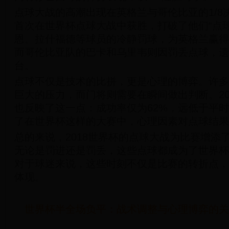
点球大战的高潮出现在英格兰与哥伦比亚的1/8
首次在世界杯点球大战中获胜，打破了他们“点
恩、拉什福德等球员的冷静罚球，为英格兰赢得
而哥伦比亚队的巴卡和乌里韦则因罚丢点球，遗
台。
点球不仅是技术的比拼，更是心理的博弈。许多
巨大的压力，而门将则需要在瞬间做出判断。20
也反映了这一点：成功率仅为62%，远低于平
了在世界杯这样的大赛中，心理因素对点球结果
总的来说，2018世界杯的点球大战为比赛增添
无论是罚进还是罚丢，这些点球都成为了世界杯
对于球迷来说，这些时刻不仅是比赛的转折点，
体现。
世界杯半全场负平：战术调整与心理博弈的关