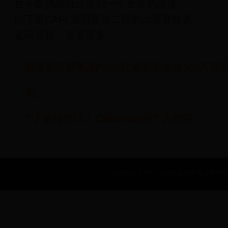
且不断挑战自己达到一个全新的高度。
以下是CAFL巡回赛第二届的比赛赛程表：
返回搜狐，查看更多
斯诺克新赛季国内6站比赛总奖金超500万英
高。
T·J·迪拉肖(T.J. Dillashaw)的个人档案
Copyright © 2022 世界杯金靴奖|世界杯年|世界