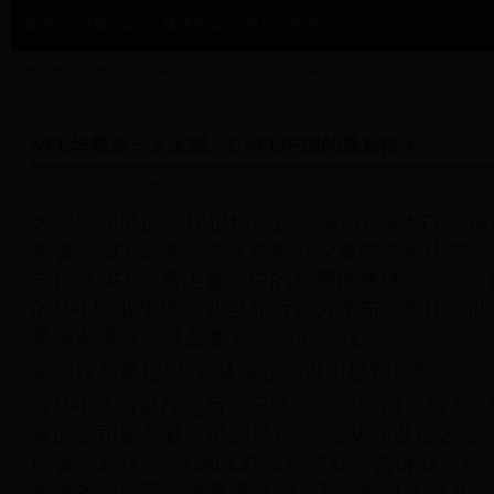
首页
话题讨论
球迷活动
互动交流区
HOME
>
球迷活动
>
NFL华裔第一人王凯，CAFL中国的幕后推手
NFL华裔第一人王凯，CAFL中国的幕后推手
球迷活动
2025-09-22 23:40:49
大学期间他的表现很快引起了来自许多NFL球探的
布参选NFL选秀，并且在第五轮被布法罗比尔
一位在NFL选秀上被选中的华裔橄榄球运动员
的NFL职业生涯，并且先后效力于布法罗比尔
费城老鹰队，并且都有不错的表现。
美国议员希拉里·克林顿在演讲中提到王凯
在NFL效力退役之后，王凯回到了中国，加入C
展的公司副总裁。他回忆说，“自从我退役之后
应该干写什么。CAFL联系到了我并告诉我，是
有关的训练营或者赛事活动。我当时认为这非常