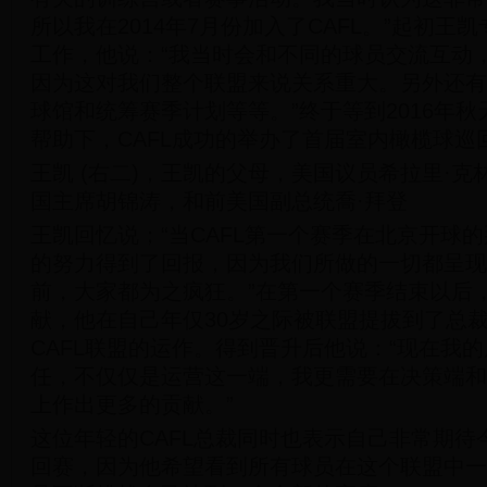
所以我在2014年7月份加入了CAFL。”起初王
工作，他说：“我当时会和不同的球员交流互动
因为这对我们整个联盟来说关系重大。另外还有
球馆和统筹赛季计划等等。”终于等到2016年
帮助下，CAFL成功的举办了首届室内橄榄球巡
王凯 (右二)，王凯的父母，美国议员希拉里·
国主席胡锦涛，和前美国副总统喬·拜登
王凯回忆说；“当CAFL第一个赛季在北京开球
的努力得到了回报，因为我们所做的一切都呈现
前，大家都为之疯狂。”在第一个赛季结束以后
献，他在自己年仅30岁之际被联盟提拔到了总
CAFL联盟的运作。得到晋升后他说：“现在我
任，不仅仅是运营这一端，我更需要在决策端和
上作出更多的贡献。”
这位年轻的CAFL总裁同时也表示自己非常期待
回赛，因为他希望看到所有球员在这个联盟中一