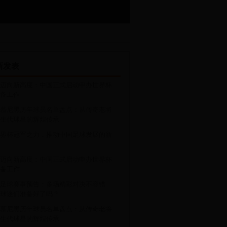
新发表
迈向新高度：中国正式启动申办世界杯
备工作
慕尼黑历年球员名单盘点：从传奇老将
生代球星的辉煌传承
界杯冠军之力，推动中国足球发展的新
迈向新高度：中国正式启动申办世界杯
备工作
足球赛事预告：多场精彩对决不容错
球迷们准备好了吗？
慕尼黑历年球员名单盘点：从传奇老将
生代球星的辉煌传承