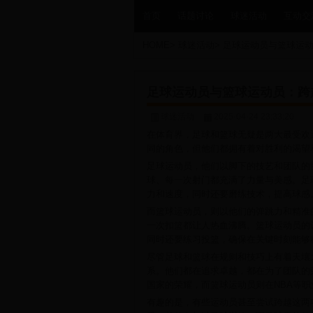
首页
话题讨论
球迷活动
互动交
HOME
>
球迷活动
>
足球运动员与篮球运
足球运动员与篮球运动员：跨
球迷活动
2025-04-24 23:33:20
在体育界，足球和篮球无疑是两大最受欢
同的角色，但他们都拥有着对胜利的渴望
足球运动员，他们以脚下的技艺和团队的
球、每一次射门都充满了力量与美感。足
力和速度，同时还要磨练技术，提高球感
而篮球运动员，则以他们的弹跳力和精准
一次扣篮都让人热血沸腾。篮球运动员的
同时还要练习投篮，确保在关键时刻能够
尽管足球和篮球在规则和技巧上有着天壤
系。他们都在追求卓越，都在为了团队的
国家的荣耀，而篮球运动员则在NBA等
有趣的是，有些运动员甚至尝试跨越这两