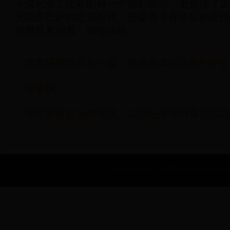
不仅记录了比赛的每一个精彩瞬间，更展现了足
无论是巴萨的忠实粉丝，还是博卡青年队的支持
值得反复观看，细细品味。
世界杯赛场罕见一幕：球员集体抗议裁判不公
发争议
李玲蔚退役后的现状：从羽坛传奇到幕后英雄
Copyright © 2022 世界杯金靴奖|世界杯年|世界