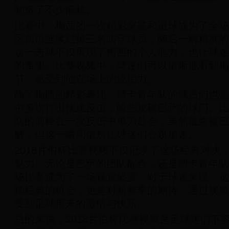
制造了不少麻烦。
比赛中，梅西的一次精彩突破和进球成为了全场
区前沿连续过掉三名防守球员，随后一脚精准的
这一进球不仅展现了梅西的个人能力，也让球迷
的希望。比赛视频中，球迷们可以清晰地看到梅
节，感受到他在场上的统治力。
除了梅西的精彩表现，博卡青年队的球员们也毫
中多次打出快速反击，险些攻破巴萨的球门。比
队的前锋在一次反击中单刀赴会，虽然最终被巴
解，但这一瞬间依然让球迷们心跳加速。
2018甘伯杯比赛视频不仅记录了这场经典对决
魅力。无论是巴萨的团队配合，还是博卡青年队
场比赛成为了一场视觉盛宴。对于球迷来说，这
顾经典的机会，更是对新赛季的期待。通过视频
受到足球带来的激情与快乐。
总的来说，2018甘伯杯比赛视频是足球迷们不