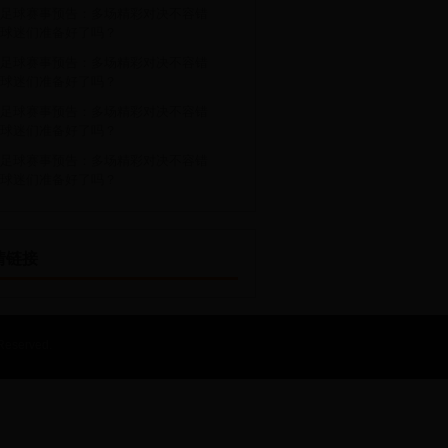
足球赛事预告：多场精彩对决不容错
球迷们准备好了吗？
足球赛事预告：多场精彩对决不容错
球迷们准备好了吗？
足球赛事预告：多场精彩对决不容错
球迷们准备好了吗？
足球赛事预告：多场精彩对决不容错
球迷们准备好了吗？
情链接
eserved.