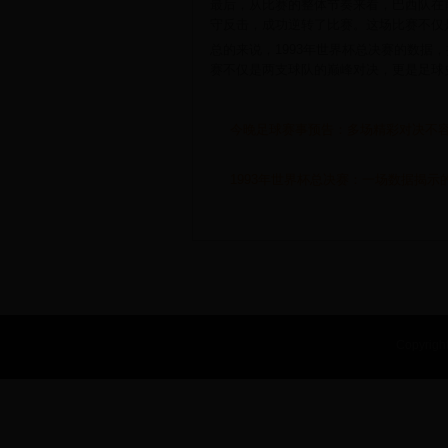
最后，从比赛的整体节奏来看，巴西队在前
守反击，成功逆转了比赛。这场比赛不仅
总的来说，1993年世界杯总决赛的数据
赛不仅是两支球队的巅峰对决，更是足球
今晚足球赛事预告：多场精彩对决不
1993年世界杯总决赛：一场数据揭示
Copyrig