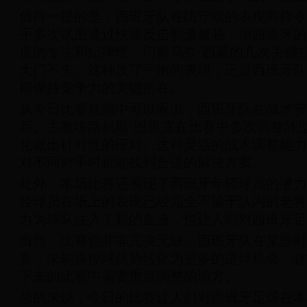
值得一提的是，西班牙队在防守端的表现同样令
手多次试图通过快速反击制造威胁，但西班牙的
度的专注和纪律性。门将乌奈·西蒙的几次关键
大门不失。这种攻守平衡的表现，正是西班牙队
期保持竞争力的关键所在。
从今日比赛视频中可以看出，西班牙队在战术安
新。主教练路易斯·恩里克在比赛中多次调整阵
化做出针对性的应对。这种灵活的战术调整能力
对不同对手时都能找到合适的解决方案。
此外，本场比赛还展现了西班牙年轻球员的潜力
轻球员在场上的表现已经完全不输于队内的老将
力为球队注入了新的血液，也让人们对西班牙足
当然，比赛也并非完美无缺。西班牙队在某些时
沓，未能将控球优势转化为更多的进球机会。这
下来的比赛中需要重点调整的地方。
总的来说，今日的比赛让人们对西班牙足球在本