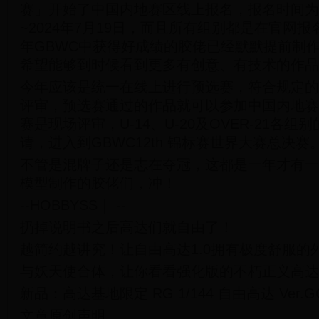
赛」开始了中国内地赛区线上报名，报名时间为20
~2024年7月19日，而且所有组别都是在官网
年GBWC中获得好成绩的胶佬已经默默提前制
希望能够到时候看到更多有创意、有技术的作品
今年应该是统一在线上进行预选赛，符合规定的
评审，预选赛通过的作品就可以参加中国内地赛
赛是现场评审，U-14、U-20及OVER-21各
请，进入到GBWC12th 锦标赛世界大赛总决赛
不管是混牌子还是志在夺冠，这都是一年才有一
模型制作的胶佬们，冲！
--HOBBYSS｜ --
扔掉说明书之后高达们就自由了！
越简约越讲究！让自由高达1.0拥有极度舒服的
与妖天使合体，让你看看强化版的不朽正义高达
新品：高达基地限定 RG 1/144 自由高达 Ver.
文章原创声明