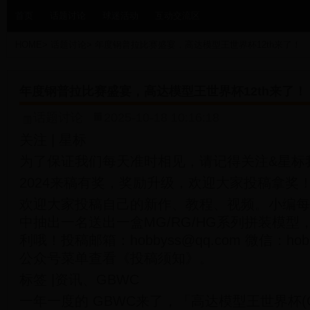
首页
话题讨论
球迷活动
互动交流区
HOME
>
话题讨论
>
年度钢普拉比赛盛宴，高达模型王世界杯12th来了！
年度钢普拉比赛盛宴，高达模型王世界杯12th来了！
话题讨论
2025-10-18 10:16:18
关注 | 星标
为了保证我们每天准时相见，请记得关注&星标
2024来稿有奖，奖励升级，欢迎大家投稿拿奖
欢迎大家投稿自己的新作、教程、视频。小编每
中抽出一名送出一盒MG/RG/HG系列拼装模
利哦！投稿邮箱：hobbyss@qq.com 微信：ho
公众号菜单查看《投稿须知》。
标签 |资讯、GBWC
一年一度的 GBWC来了，「高达模型王世界杯(GBW