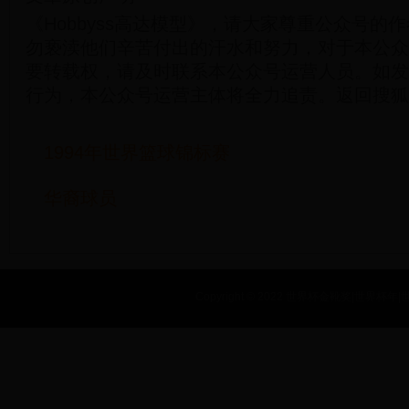
《Hobbyss高达模型》，请大家尊重公众号的
勿亵渎他们辛苦付出的汗水和努力，对于本公众
要转载权，请及时联系本公众号运营人员。如发
行为，本公众号运营主体将全力追责。返回搜狐
1994年世界篮球锦标赛
华裔球员
Copyright © 2022 世界杯金靴奖|世界杯年|世界