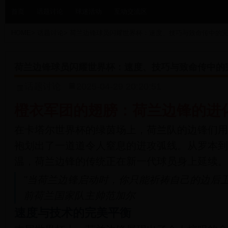
首页
话题讨论
球迷活动
互动交流区
HOME
>
话题讨论
>
荷兰边锋球员闪耀世界杯：速度、技巧与致命传中的
荷兰边锋球员闪耀世界杯：速度、技巧与致命传中的
话题讨论
2025-04-29 20:20:51
橙衣军团的翅膀：荷兰边锋的进
在卡塔尔世界杯的绿茵场上，荷兰队的边锋们用
袍划出了一道道令人窒息的进攻弧线。从罗本到
温，荷兰边锋的传统正在新一代球员身上延续。
"当荷兰边锋启动时，你只能祈祷自己的边后卫
前荷兰国家队主帅范加尔
速度与技术的完美平衡