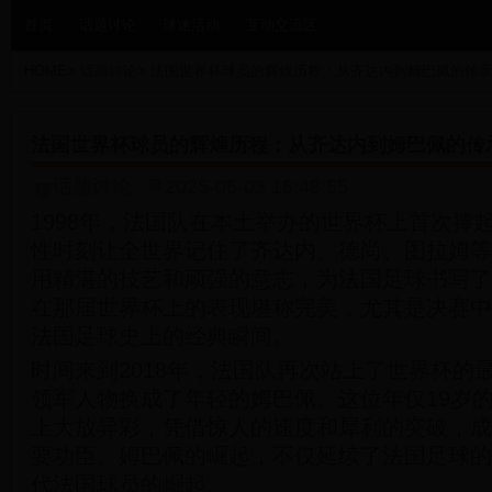
首页
话题讨论
球迷活动
互动交流区
HOME
>
话题讨论
>
法国世界杯球员的辉煌历程：从齐达内到姆巴佩的传
法国世界杯球员的辉煌历程：从齐达内到姆巴佩的传
话题讨论
2025-05-03 16:48:55
1998年，法国队在本土举办的世界杯上首次捧
性时刻让全世界记住了齐达内、德尚、图拉姆等
用精湛的技艺和顽强的意志，为法国足球书写了
在那届世界杯上的表现堪称完美，尤其是决赛中
法国足球史上的经典瞬间。
时间来到2018年，法国队再次站上了世界杯的
领军人物换成了年轻的姆巴佩。这位年仅19岁
上大放异彩，凭借惊人的速度和犀利的突破，成
要功臣。姆巴佩的崛起，不仅延续了法国足球的
代法国球员的崛起。