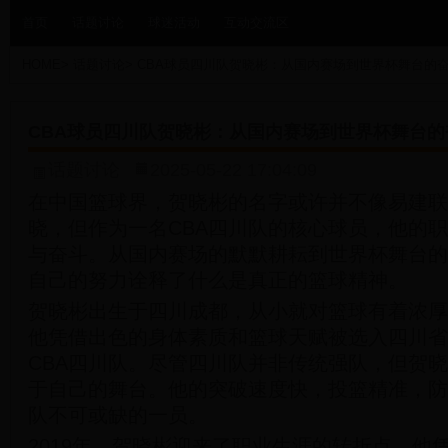
首页
话题讨论
球迷活动
互动交流区
HOME
>
话题讨论
>
CBA球员四川队贺晓彬：从国内赛场到世界杯舞台的
CBA球员四川队贺晓彬：从国内赛场到世界杯舞台的
话题讨论
2025-05-22 17:04:09
在中国篮球界，贺晓彬的名字或许并不像易建联
晓，但作为一名CBA四川队的核心球员，他的
与奋斗。从国内赛场的默默耕耘到世界杯舞台的
自己的努力诠释了什么是真正的篮球精神。
贺晓彬出生于四川成都，从小就对篮球有着浓厚
他凭借出色的身体素质和篮球天赋被选入四川省
CBA四川队。尽管四川队并非传统强队，但贺
于自己的舞台。他的突破速度快，投篮精准，防
队不可或缺的一员。
2019年，贺晓彬迎来了职业生涯的转折点。他