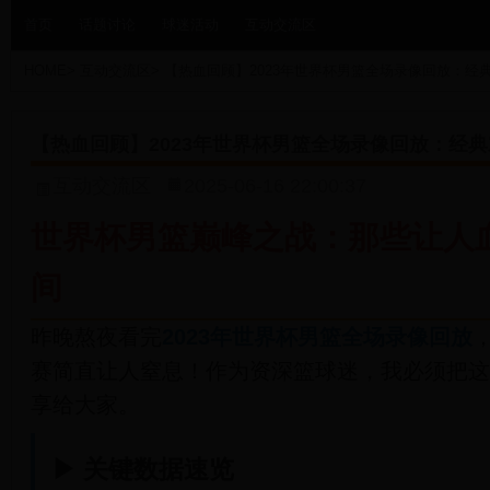
首页
话题讨论
球迷活动
互动交流区
HOME
>
互动交流区
>
【热血回顾】2023年世界杯男篮全场录像回放：经
【热血回顾】2023年世界杯男篮全场录像回放：经
互动交流区
2025-06-16 22:00:37
世界杯男篮巅峰之战：那些让人
间
昨晚熬夜看完
2023年世界杯男篮全场录像回放
赛简直让人窒息！作为资深篮球迷，我必须把这
享给大家。
▶ 关键数据速览