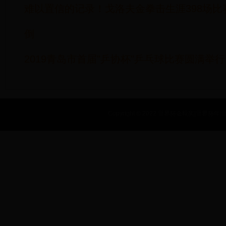
难以置信的记录！戈洛夫金拳击生涯398场
倒
2019青岛市首届"乒协杯"乒乓球比赛圆满举行
Copyright © 2022 世界杯金靴奖|世界杯年|世界