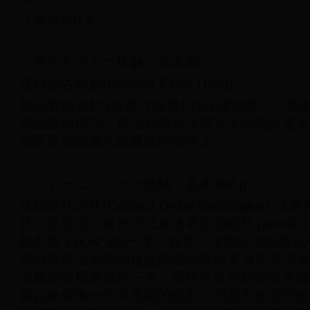
（基本267ｐ）
・古のものとの接触（基本267ｐ）
接触远古种族(Contact Elder Thing)
施法者须支付3点魔力值和1d3点理智值，只要
就会自动成功。最适合施放这道咒文的地点是大
地区及离南极大陆最近的海沟上。
・クトーニアンとの接触（基本268ｐ）
接触撒托古亚(Contact Deity/Tsathoggua
托古亚交流。每次尝试施法者必须献祭1pow和1d
机率等于pow*5的一半。在第二次和以后的尝
可以将幸运掷骰的难度降低到等同于当前意志决
次施放会用幸运的一半。撒托古亚可能会以灵体
看起来就像一个半透明的投影，但损失的理智值