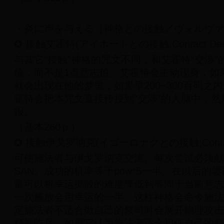
・炎に声を与える［神格との接触／ヴォルヴァ
✪ 接触艾霍特(アイホートとの接触;Contact Deity/
与其它“接触”神格的咒文不同，和艾霍特“交涉”
值，而不是1点意志值。艾霍特会主动现身，如果
就会出现在他的梦里，如果早200~300百码之
霍特会把本咒文直接传授到“交涉”的人脑中，然
报。
（基本260ｐ）
✪ 接触伊戈罗讷克(イゴーロナクとの接触;Contact De
可使施法者与伊戈罗讷克交流。每次尝试必须献祭1
SAN。成功的机率等于pow*5一半。在以后的
量可以将幸运掷骰的难度降低到等同于当前意志
一次施放会用幸运的一半。这柱神格会命令施法
定施法者不适合做自己的祭司时会展开物理攻击
精神吃尽。如果它认为施法者适合担任自己的祭