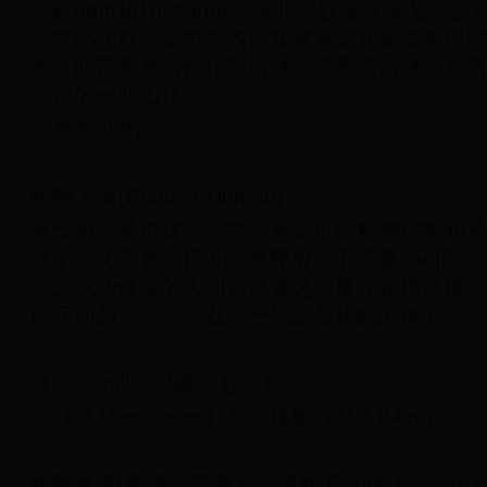
消耗8mp和1d3san值。除非附近没有米戈，
咒文必须在一定范围内已知被米戈开采或参观过
放。此范围是阿帕拉契山脉，安第斯山脉，喜马
中部的一些山顶。
（基本269ｐ）
接触人类(Contact Human)
米戈用。通过这个咒文，米戈可以精神控制和通
这个咒文需要消耗3mp来释放，不需要san值
米戈成功催眠的人和施法者之间建立精神链接。
询问问题，等等。在第一轮之后接触的每5轮会丧
【○その他の対象のもの】
・［クリーチャー］との接触（ＤＡ84ｐ）
接触死灵(死者の霊魂との接触;Contact Spirits of 