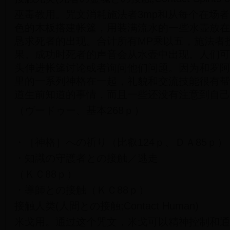
巫毒教用。咒文消耗施法者3mp和从每个在场者1
色的木板搭建帐篷，用装满流水的一些水壶放在
恳求死者的出现。合计所有MP乘以五，施法者投
果。成功时死者的声音会从水壶中出现。人们可
头伸进帐篷讨论或者询问他们问题。因为和罗阿们(l
里的一系列神格在一起，礼貌和交流技能很有帮
道生前知道的事情，而且一些还没有注意到自己
（ヴードゥー、基本268ｐ）
・［神格］への祈り（比叡124ｐ、ＤＡ85ｐ）
・知識の守護者との接触／逃走
（ＫＣ88ｐ）
・導師との接触（ＫＣ88ｐ）
接触人类(人間との接触;Contact Human)
米戈用。通过这个咒文，米戈可以精神控制和通