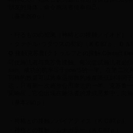
朋友的身体，命令施法者侍奉自己。
（基本260ｐ）
・狩るものの招来［神格との接触／イオド］（
・クァチル･ウタウスの契約（ＫＣ87ｐ、ＤＡ8
✪ 接触克苏鲁(クトゥルフとの接触;Contact Deity/
可使施法者与克苏鲁接触。每次尝试施法者必须献祭
san。成功的机率等于pow*5的一半。在第二
同样的数量可以将幸运掷骰的难度降低到等同于
运，只有第一次施放会用幸运的一半。克苏鲁一
里响应，它会出现在施法者的梦或恶梦中，向施
（基本260ｐ）
・神格との接触／バイアティス（ＫＣ87ｐ）
・神格との接触／ムナガラー（ＫＣ87ｐ）