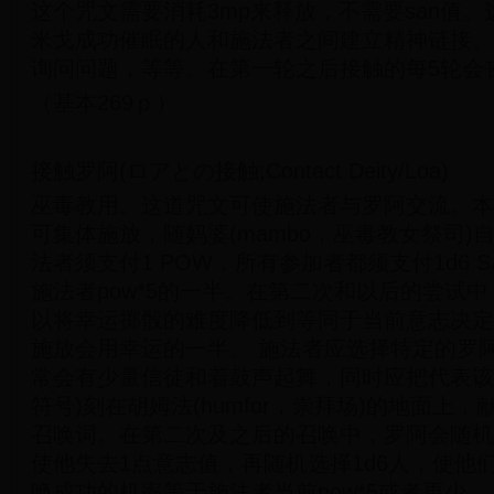
这个咒文需要消耗3mp来释放，不需要san值
米戈成功催眠的人和施法者之间建立精神链接。
询问问题，等等。在第一轮之后接触的每5轮会丧
（基本269ｐ）
接触罗阿(ロアとの接触;Contact Deity/Loa)
巫毒教用。这道咒文可使施法者与罗阿交流。本
可集体施放，随妈婆(mambo，巫毒教女祭司)
法者须支付1 POW，所有参加者都须支付1d6 
施法者pow*5的一半。在第二次和以后的尝试
以将幸运掷骰的难度降低到等同于当前意志决定
施放会用幸运的一半。 施法者应选择特定的罗
常会有少量信徒和着鼓声起舞，同时应把代表该罗阿
符号)刻在胡姆法(humfor，崇拜场)的地面上
召唤词。在第二次及之后的召唤中，罗阿会随机
使他失去1点意志值，再随机选择1d6人，使他
唤成功的机率等于施法者当前pow*5或者更少。