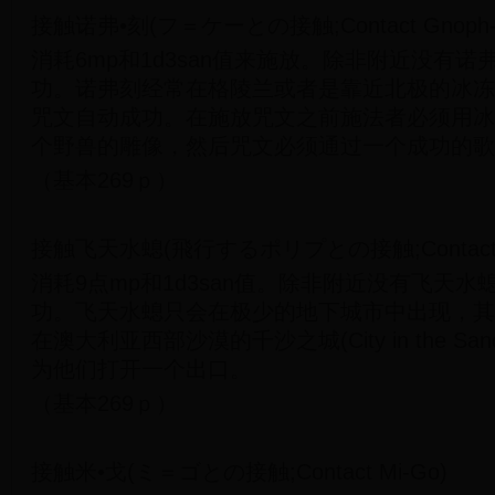
接触诺弗•刻(フ＝ケーとの接触;Contact Gnoph-
消耗6mp和1d3san值来施放。除非附近没有
功。诺弗刻经常在格陵兰或者是靠近北极的冰冻
咒文自动成功。在施放咒文之前施法者必须用冰
个野兽的雕像，然后咒文必须通过一个成功的歌
（基本269ｐ）
接触飞天水螅(飛行するポリプとの接触;Contact Fly
消耗9点mp和1d3san值。除非附近没有飞天
功。飞天水螅只会在极少的地下城市中出现，其
在澳大利亚西部沙漠的千沙之城(City in the S
为他们打开一个出口。
（基本269ｐ）
接触米•戈(ミ＝ゴとの接触;Contact Mi-Go)