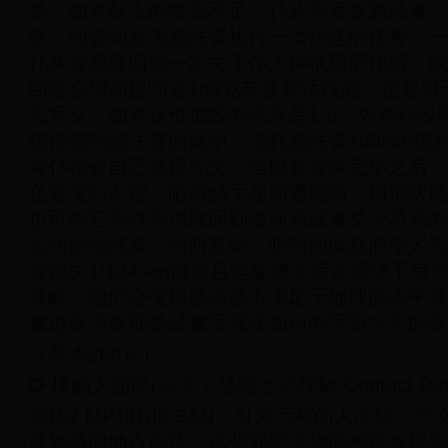
祭。如果献上的祭品不足，仆从会吞食施法者。
祭，他会同意为施法者执行一次快速的任务。一
仆从会屈尊回答一次关于伟大神祇阿萨托斯、或
回答会增加提问者1d3克苏鲁神话技能，但是
无意义。如果议价掷骰的结果是1-5，外神仆役
接传授到施法者的脑中，消耗施法者1d8san值和
神仆役会自己选择咒文。当服务提供完毕之后，
色彩变幻不定，随着触手在周遭蠕动，用形状怪
也可能它会身形消散回到银河系或者某个星系的
云间徘徊演奏，周而复始。听到他疯狂而令人沉
会损失1/1d4san值并且这旋律之后会萦绕于
耳畔。他们会变得越来越不满足于地球的水平并
被迫使演奏那曾经被呈现在面前的宇宙水平的音
（基本268ｐ）
✪ 接触人面鼠(ネズミ怪物との接触;Contact Rat-T
消耗2 MP和1d3 SAN。引来污秽的人面鼠，
量繁殖的地点施放。这些邪恶生物的种群有报告