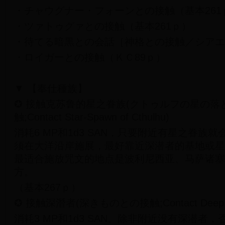
・チャウグナー・フォーンとの接触（基本261
・ツァトゥグァとの接触（基本261ｐ）
・待てる暗黒との会話［神格との接触／シアエ
・ロイガーとの接触（ＫＣ89ｐ）
▼ 【奉仕種族】
✪ 接触克苏鲁的星之眷族(クトゥルフの星の落
触;Contact Star-Spawn of Cthulhu)
消耗6 MP和1d3 SAN，只要附近有星之眷族
须在大洋沿岸施展，最好靠近深潜者的基地或星
最适合施放咒文的地点是波利尼西亚、马萨诸塞
方。
（基本267ｐ）
✪ 接触深潛者(深きものとの接触;Contact Deep 
消耗3 MP和1d3 SAN。除非附近没有深潜者