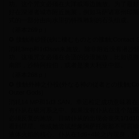
功。这个咒文必须在大洋或海边施放。为了最好
好在深潜者城市附近施展，例如马萨诸塞州印斯
式的一部分由向水里扔特殊雕刻的石头组成。
（基本269ｐ）
✪ 接触潜砂怪(砂に棲むものとの接触;Contact Sand
消耗3mp和1d3san来施放。除非附近没有潜
功。这项咒文必须在合适的沙漠施放，比如说撒
南部，沙特阿拉伯，或者是澳大利亚中部。
（基本268ｐ）
✪ 接触外神之仆役(外なる神の従者との接触;Contact S
Outer Gods)
消耗14 MP和1d3 SAN。幸运检定成功意味
有仆从在银河系之中。如果没有仆从在这个范围
必须反复的施放。目睹仆从的出现会丧失1/1d10
看到星星。他或她尝试想象阿萨托斯那不可言喻
液体火焰的核心。仆从在1d6+4轮之内现身，