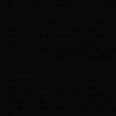
郡。另一份报告的相似的生物则来自于马萨诸塞
（基本269ｐ）
✪ 接触无形之子(無形の落とし子との接触;Contact F
消耗3 MP和1d3 SAN。除非周围没有无形之
的释放地点是拥有静止的撒托古亚圣坛雕像的撒
靠近黑暗无边的纳卡伊(N'Kai)深渊的开阔地
灵歌(Binger)的地方。在西部和中西部的北美
入。据说一个这样的洞穴很可能靠近马塞诸塞州
（基本269ｐ）
▼ 【独立种族】
✪ 接触伊斯人(イス人との接触;Contact Yithian)
消耗4 MP和1 SAN，如果在施法者周围方圆1
身体的人类，并且产生了好奇心、恐惧或警戒心
如果施法者不能在交谈中使它产生兴趣，或者不
大种族就会无视他之后的提问，甚至可能会把施
坏。