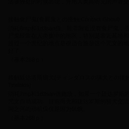
法者独处的时候出现，并用人类能听见的声音交
接触食尸鬼(食屍鬼との接触;Contact Ghoul)
消耗8mp和1d3san值。除非附近没有食尸鬼
尸鬼经常在人类集中的地区，特别是靠近墓地和
超过一个世纪的地点是很适合施放这个咒文的地
好了。
（基本268ｐ）
接触廷达洛斯猎犬(ティンダロスの猟犬との接触;Cont
Tindalos)
消耗7mp和1d3san值施放，如果一个廷达罗
咒文自动成功。目前尚无和廷达罗斯的猎犬交流
间之河的动机仅仅是因为饥饿。
（基本268ｐ）