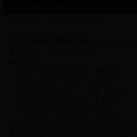
首页
话题讨论
球迷活动
互动交流区
HOME
>
互动交流区
>
【咒术】召唤系(召唤·驱散·接触)
【咒术】召唤系(召唤·驱散·接触)
互动交流区
2025-10-25 01:24:37
▼ 【外神】
・アブホースを目覚めさせる（基本250ｐ）
・神格との接触／グロース（ＫＣ87ｐ）
・神格との接触／ヨグ＝ソトース（ＫＣ87ｐ、
・神格との接触／アザトース（ＬＡ136ｐ）
・第六サスラッタの祈祷（ＬＡ136ｐ）
・ニャルラトテップとの接触（基本261ｐ）
✪ 接触无皮者(皮膚無きものとの接触;Contact Deity