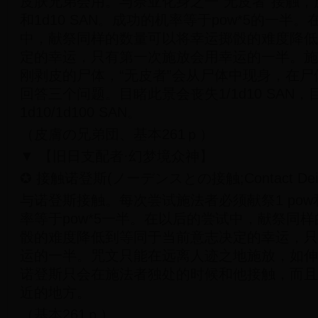
皮肤兄弟会用。与奈亚化身之一“无皮者”接触，施
和1d10 SAN。成功的机率等于pow*5的一
中，献祭同样的数量可以将幸运掷骰的难度降低
定的幸运，只有第一次施放会用幸运的一半。施
刚剥皮的尸体，“无皮者”会从尸体中现身，在
回答三个问题。目睹此景会丧失1/1d10 SAN，
1d10/1d100 SAN。
（皮膚の兄弟団、基本261ｐ）
▼ 【旧日支配者·幻梦境众神】
✪ 接触诺登斯(ノーデンスとの接触;Contact Deity
与诺登斯接触。每次尝试施法者必须献祭1 pow和1
率等于pow*5一半。在以后的尝试中，献祭同
骰的难度降低到等同于当前意志决定的幸运，只
运的一半。咒文只能在远离人迹之地施放，如伸
诺登斯只会在施法者独处的时候和他接触，而且
近的地方。
（基本261ｐ）