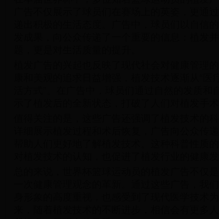
广告不仅展示了球员们在赛场上的英姿，更通过
递出积极的生活态度。广告中，球员们以自信的
发成果，向公众传递了一个重要的信息：植发并
题，更是对生活质量的提升。
植发广告的兴起也反映了现代社会对健康管理的
康和美观的追求日益增强，植发技术逐渐从“医疗
活方式”。在广告中，球员们通过自然的发质和
示了植发后的全新状态，打破了人们对植发手术
值得关注的是，这些广告还强调了植发技术的科
详细展示植发过程和术后恢复，广告向公众传递
帮助人们更好地了解植发技术。这种科普性质的
对植发技术的认知，也促进了植发行业的健康发
总的来说，世界杯篮球运动员的植发广告不仅是
一次健康管理观念的革新。通过这些广告，我们
身形象的高度重视，也感受到了现代医学技术为
来，随着植发技术的不断进步，相信会有更多人