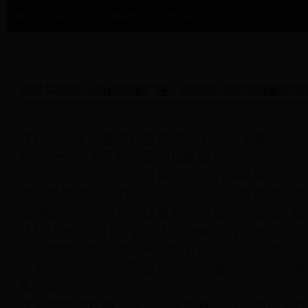
首页
话题讨论
球迷活动
互动交流区
HOME
>
互动交流区
>
世界杯篮球运动员植发广告：展现职业球员健康管
世界杯篮球运动员植发广告：展现职业球员健康管理
互动交流区
2025-05-30 23:47:29
在刚刚结束的世界杯篮球赛场上，除了激烈的比
外，一个令人耳目一新的现象吸引了广泛关注：
运动员开始在公开场合展示自己的植发成果。这
代人对健康管理的重视，也揭示了植发技术在体
篮球运动是一项对身体素质要求极高的运动，职
练和比赛中往往面临巨大的身体压力。长时间的
导致脱发问题，而这一问题在职业篮球运动员中
随着植发技术的不断进步，越来越多的球员选择
象，提升自信心。
在本届世界杯中，多位知名篮球运动员的植发广