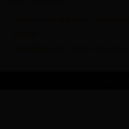
我提升，展现自信风采。
NBA热火vs火箭比赛录像回放：激烈对决背
高光时刻
世界杯赛场再现奇迹：巴西队“一打三”逆转
Copyright © 2022 世界杯金靴奖|世界杯年|世界