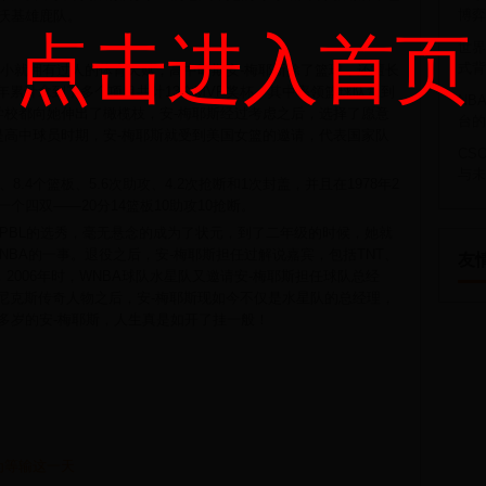
博弈
沃基雄鹿队。
点击进入首页
世界
式背
从小就拥有过人的体育天赋，高中时期安-梅耶斯除了篮球，还擅长
年累计拿到了多个项目共计13个MVP奖杯，其中率领篮球队拿到
NB
学校都向她伸出了橄榄枝，安-梅耶斯经过考虑之后，选择了愿意
台的
是高中球员时期，安-梅耶斯就受到美国女篮的邀请，代表国家队
CS
与未
8.4个篮板、5.6次助攻、4.2次抢断和1次封盖，并且在1978年2
个四双——20分14篮板10助攻10抢断。
PBL的选秀，毫无悬念的成为了状元，到了二年级的时候，她就
NBA的一事。退役之后，安-梅耶斯担任过解说嘉宾，包括TNT、
友
2006年时，WNBA球队水星队又邀请安-梅耶斯担任球队总经
尼克斯传奇人物之后，安-梅耶斯现如今不仅是水星队的总经理，
多岁的安-梅耶斯，人生真是如开了挂一般！
为等输这一天