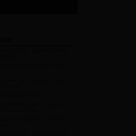
新发表
杯历史上的阴影：那些因猝死而离开我
足球英雄
赛羽毛球传奇林丹再战赛场，续写不朽
S2018传奇球员：从虚拟到现实，足球巨
的不朽传奇
谷杯”衢州业余围棋大赛落幕
世界杯李楠用人策略分析：争议与反
中国男篮的未来之路
会各省运动员备战世界杯：展现竞技体
气象
世锦赛男单决赛：巅峰对决背后的战术