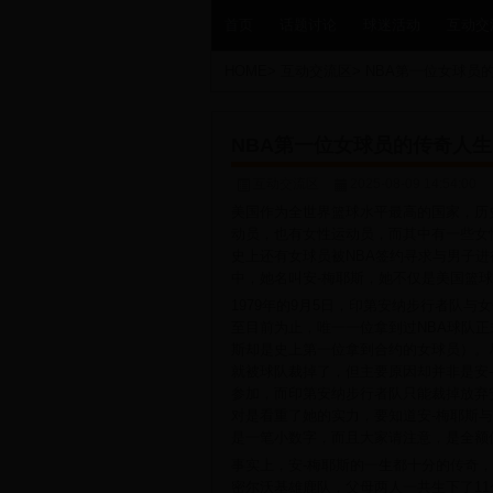
首页
话题讨论
球迷活动
互动交
HOME
>
互动交流区
>
NBA第一位女球员
NBA第一位女球员的传奇人生
互动交流区
2025-08-09 14:54:00
美国作为全世界篮球水平最高的国家，历
动员，也有女性运动员，而其中有一些女
史上还有女球员被NBA签约寻求与男子进
中，她名叫安-梅耶斯，她不仅是美国篮
1979年的9月5日，印第安纳步行者队与
至目前为止，唯一一位拿到过NBA球队正
斯却是史上第一位拿到合约的女球员）。
就被球队裁掉了，但主要原因却并非是安
参加，而印第安纳步行者队只能裁掉放弃
对是看重了她的实力，要知道安-梅耶斯
是一笔小数字，而且大家请注意，是全额
事实上，安-梅耶斯的一生都十分的传奇
密尔沃基雄鹿队，父母两人一共生下了11