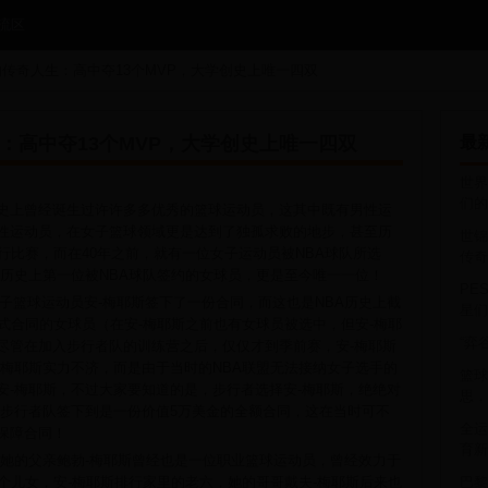
流区
的传奇人生：高中夺13个MVP，大学创史上唯一四双
：高中夺13个MVP，大学创史上唯一四双
最
世界
们的
史上曾经诞生过许许多多优秀的篮球运动员，这其中既有男性运
性运动员，在女子篮球领域更是达到了独孤求败的地步，甚至历
世锦
行比赛，而在40年之前，就有一位女子运动员被NBA球队所选
传奇
球历史上第一位被NBA球队签约的女球员，更是至今唯一一位！
PE
女子篮球运动员安-梅耶斯签下了一份合同，而这也是NBA历史上截
星们
式合同的女球员（在安-梅耶斯之前也有女球员被选中，但安-梅耶
“弈
尽管在加入步行者队的训练营之后，仅仅才到季前赛，安-梅耶斯
-梅耶斯实力不济，而是由于当时的NBA联盟无法接纳女子选手的
篮球
安-梅耶斯，不过大家要知道的是，步行者选择安-梅耶斯，绝绝对
思，
与步行者队签下到是一份价值5万美金的全额合同，这在当时可不
全运
保障合同！
育新
，她的父亲鲍勃-梅耶斯曾经也是一位职业篮球运动员，曾经效力于
个儿女，安-梅耶斯排行家里的老六，她的哥哥戴夫-梅耶斯后来也
巴黎