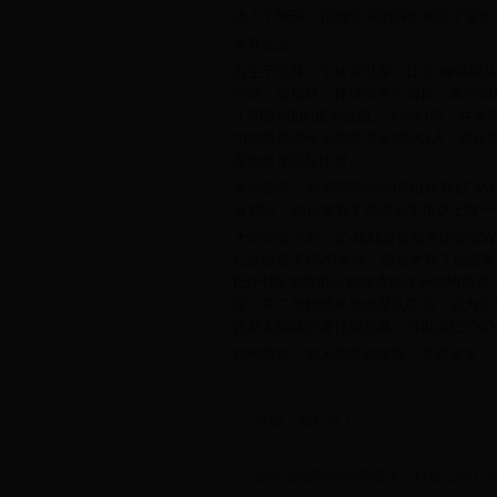
进入了NBA，跟随父亲的脚步加盟了密尔
展开全文
出生于这样一个体育世家，让安-梅耶斯
垒球、曲棍球、棒球等多个项目，高中四
了80胜5负的逆天战绩。大学时期，许多
为她提供四年全额奖学金的UCLA，而还
开始参加国际比赛。
大学四年，安-梅耶斯场均可以得到17.4分、
月18日，她还拿到了美国大学历史上唯一一
大学毕业之后，安-梅耶斯参加美国女篮W
已经收获了MVP奖杯，随后才有了她进军
ESPN等多家电台都邀请她作为特约嘉宾，
理，第二年她就率领水星队夺冠，成为菲
还是太阳队的兼任副总裁，可以说已经60
特约编辑：苏大强返回搜狐，查看更多
汪顺，破纪录！
憾失金腰带邹市明痛哭：打拳22年只