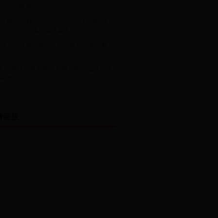
与心理较量
杯赛场上的独特风景：运动员打招呼方
后的文化内涵与情感表达
A球员的世界杯梦：从职业赛场到国际舞
华丽转身
OL世界杯后两名队伍表现分析：战术失误
来展望
情链接