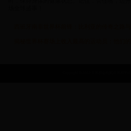
时，保持身体的健康状态。记住，管住嘴，迈开
场全球盛事！
西班牙南非世界杯前锋：比利亚的传奇之路与
揭秘世界杯赛场上收入最高的运动员：他们的
Copyright © 2022 世界杯金靴奖|世界杯年|世界