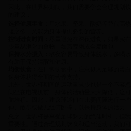
因此，在世界杯期间，我们需要学会合理规划饮
的建议：
选择健康零食：
用水果、坚果、酸奶等替代高热
腹之欲，又能为身体提供必要的营养。
控制进食时间：
尽量避免在深夜进食，如果实在
少量易消化的食物，如燕麦粥或全麦面包。
保持水分摄入：
熬夜容易导致身体脱水，多喝水
有助于保持清醒和健康。
均衡饮食：
在日常饮食中，注意摄入足够的蛋白
保身体获得全面的营养支持。
此外，世界杯期间的运动量减少也是一个不容忽
间坐在电视机前，身体的活动量大大降低，这可
肪堆积。因此，建议球迷们在比赛间隙进行一些
伸、散步或做几组俯卧撑，以保持身体的活力。
总之，世界杯是享受足球魅力的绝佳时机，但我
重要性。通过合理规划饮食和适当运动，我们可