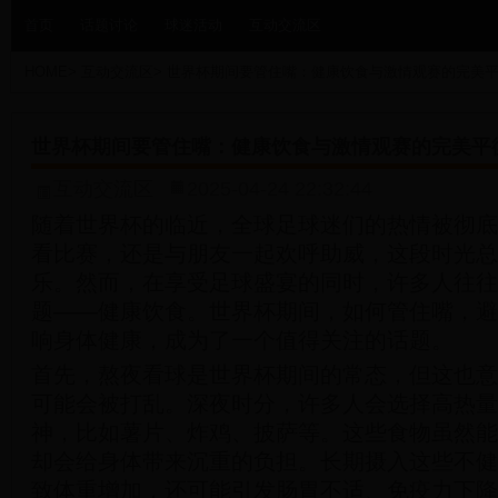
首页
话题讨论
球迷活动
互动交流区
HOME
>
互动交流区
>
世界杯期间要管住嘴：健康饮食与激情观赛的完美
世界杯期间要管住嘴：健康饮食与激情观赛的完美平
互动交流区
2025-04-24 22:32:44
随着世界杯的临近，全球足球迷们的热情被彻底
看比赛，还是与朋友一起欢呼助威，这段时光总
乐。然而，在享受足球盛宴的同时，许多人往往
题——健康饮食。世界杯期间，如何管住嘴，避
响身体健康，成为了一个值得关注的话题。
首先，熬夜看球是世界杯期间的常态，但这也意
可能会被打乱。深夜时分，许多人会选择高热量
神，比如薯片、炸鸡、披萨等。这些食物虽然能
却会给身体带来沉重的负担。长期摄入这些不健
致体重增加，还可能引发肠胃不适、免疫力下降